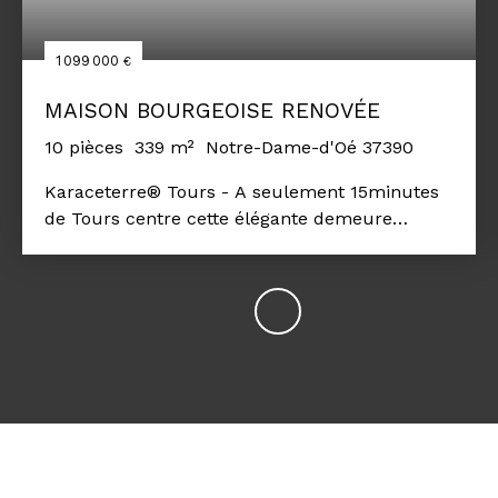
1 099 000
€
MAISON BOURGEOISE RENOVÉE
10
pièces
339
m²
Notre-Dame-d'Oé 37390
Karaceterre® Tours - A seulement 15minutes
de Tours centre cette élégante demeure
bourgeoise propose 339 m² de charme et
d’élégance déployés sur trois niveaux, sur un
parc boisé de 11 000 m². Un bien sublimé par
une rénovation de qualité, où chaque détail a
été pensé pour préserver l’authenticité tout en
apportant un confort moderne. Dès le seuil
franchi de l’entrée, le charme opère : volumes
généreux, cheminées, poutres sablées,
hauteurs sous plafond et parquet d’époque
créent une ambiance unique, à la fois raffinée