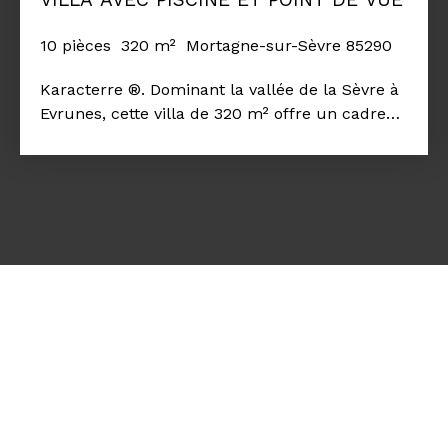
10
pièces
320
m²
Mortagne-sur-Sèvre 85290
Karacterre ®. Dominant la vallée de la Sèvre à
Evrunes, cette villa de 320 m² offre un cadre
de vie rare, à seulement 5 minutes de
Mortagne-sur-Sèvre sur un terrain de plus de
4000m2. Rénovée avec soin par un architecte,
la maison d'origine se marie parfaitement avec
l'extension contemporaine très lumineuse.
Située dans un environnement privilégié, la
propriété permet de rejoindre Cholet ou le Puy
du Fou en 15 minutes, et Nantes ou le bord de
mer en une heure environ. Dès l'entrée, on
découvre des volumes généreux et des
matériaux de qualité : un grand salon de 46
m², un séjour de 37 m² baigné de lumière et
une cuisine aménagée et équipée