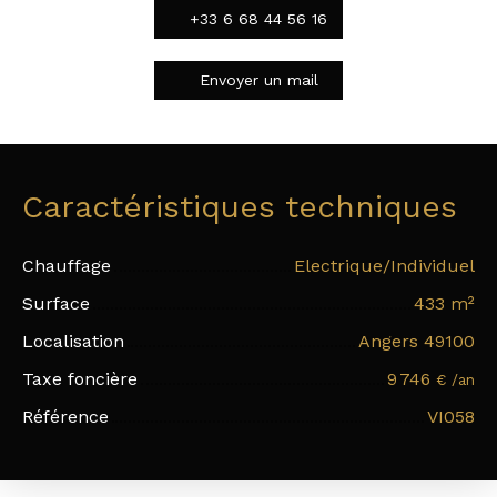
+33 6 68 44 56 16
Envoyer un mail
Caractéristiques techniques
Chauffage
Electrique/Individuel
Surface
433
m²
Localisation
Angers 49100
Taxe foncière
9 746
€ /an
Référence
VI058