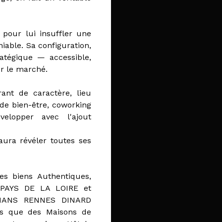
 pour lui insuffler une
niable. Sa configuration,
ratégique — accessible,
r le marché.
rant de caractère, lieu
 de bien-être, coworking
elopper avec l'ajout
aura révéler toutes ses
es biens Authentiques,
s PAYS DE LA LOIRE et
MANS RENNES DINARD
s que des Maisons de