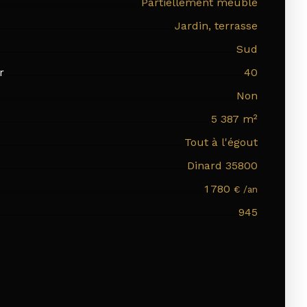
Partiellement meublé
Jardin, terrasse
Sud
r
40
Non
5 387
m²
Tout à l'égout
Dinard 35800
1 780
€ /an
945