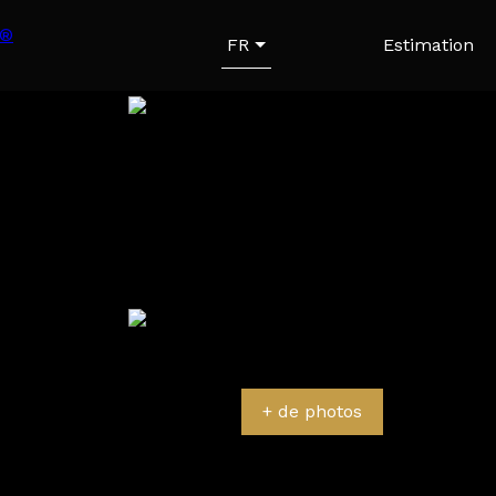
FR
Estimation
+ de photos