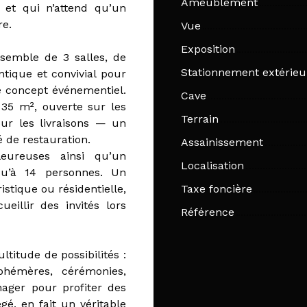
Ameublement
et qui n’attend qu’un
re.
Vue
Exposition
nsemble de 3 salles, de
Stationnement extérieu
tique et convivial pour
re concept événementiel.
Cave
 35 m², ouverte sur les
Terrain
our les livraisons — un
é de restauration.
Assainissement
eureuses ainsi qu’un
Localisation
squ’à 14 personnes. Un
istique ou résidentielle,
Taxe foncière
eillir des invités lors
Référence
ltitude de possibilités :
 éphémères, cérémonies,
nager pour profiter des
gé, en fait un véritable