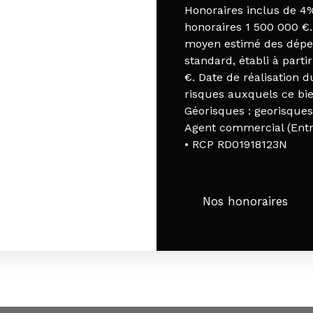
Honoraires inclus de 4%
honoraires 1 500 000 €.
moyen estimé des dépe
standard, établi à parti
€. Date de réalisation 
risques auxquels ce bie
Géorisques : georisques.
Agent commercial (Entr
• RCP RD01918123N
Nos honoraires