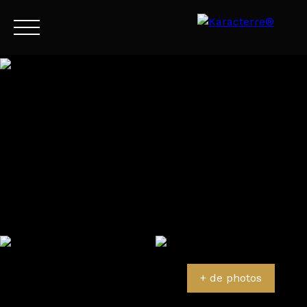
Menu
FR
Estimation
+ de photos