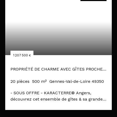
1 207 500
€
PROPRIÉTÉ DE CHARME AVEC GÎTES PROCHE
DE LA LOIRE
20
pièces
500
m²
Gennes-Val-de-Loire 49350
- SOUS OFFRE - KARACTERRE® Angers,
découvrez cet ensemble de gîtes & sa grande
et belle maison d'habitation, près d'un village
de charme du Sud Loire. Profitez d'un cadre