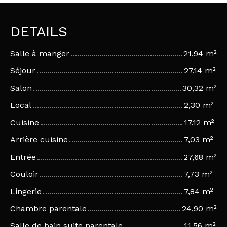
DETAILS
Salle à manger
21,94 m²
Séjour
27,14 m²
Salon
30,32 m²
Local
2,30 m²
Cuisine
17,12 m²
Arrière cuisine
7,03 m²
Entrée
27,68 m²
Couloir
7,73 m²
Lingerie
7,84 m²
Chambre parentale
24,90 m²
Salle de bain suite parentale
11,56 m²