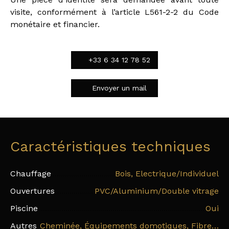
visite, conformément à l’article L561-2-2 du Code
monétaire et financier.
+33 6 34 12 78 52
Envoyer un mail
Caractéristiques techniques
Chauffage
Bois, Electrique/Individuel
Ouvertures
PVC/Aluminium/Double vitrage
Piscine
Oui
Autres
Cheminée, Équipements domotiques, Fibre optique, Système d'alarme