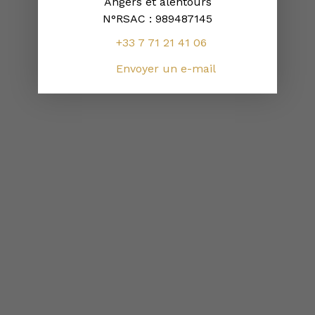
Angers et alentours
N°RSAC : 989487145
+33 7 71 21 41 06
Envoyer un e-mail