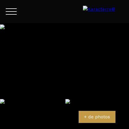
Menu
FR
Estimation
+ de photos