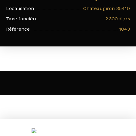
Localisation
Châteaugiron 35410
Taxe foncière
2 300
€ /an
Référence
1043