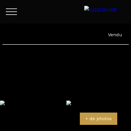
Menu
Vendu
FR
Estimation
+ de photos