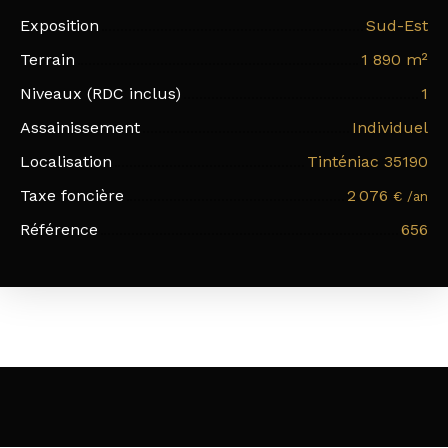
Exposition
Sud-Est
Terrain
1 890
m²
Niveaux (RDC inclus)
1
Assainissement
Individuel
Localisation
Tinténiac 35190
Taxe foncière
2 076
€ /an
Référence
656