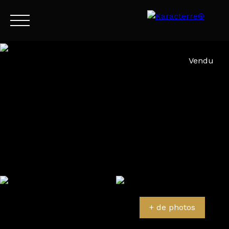
Menu
Vendu
FR
Estimation
+ de photos