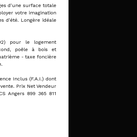
es d'une surface totale
loyer votre imagination
es d'été. Longère idéale
02) pour le logement
econd, poêle à bois et
uatrième - taxe foncière
.
nce Inclus (F.A.I.) dont
 vente. Prix Net Vendeur
RCS Angers 899 365 811