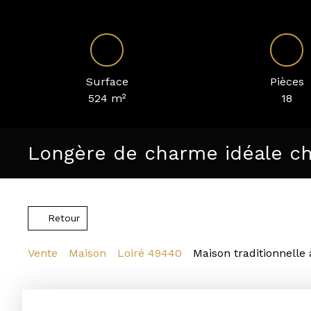
Surface
Pièces
524
m²
18
Longère de charme idéale c
Retour
Vente
Maison
Loiré 49440
Maison traditionnelle 