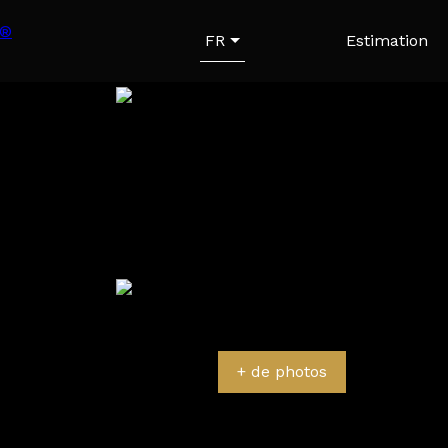
FR
Estimation
+ de photos