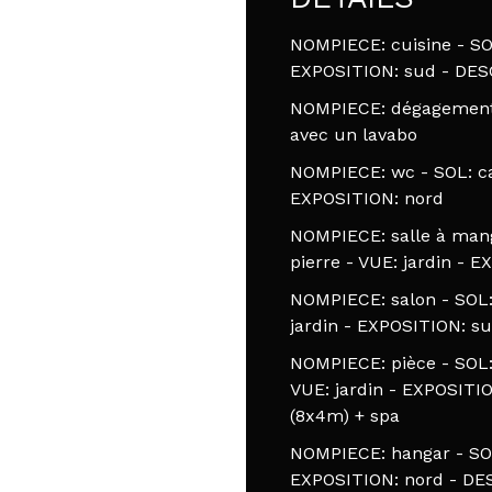
NOMPIECE: cuisine - SOL
EXPOSITION: sud - DESC
NOMPIECE: dégagement 
avec un lavabo
NOMPIECE: wc - SOL: car
EXPOSITION: nord
NOMPIECE: salle à mang
pierre - VUE: jardin - 
NOMPIECE: salon - SOL:
jardin - EXPOSITION: s
NOMPIECE: pièce - SOL: 
VUE: jardin - EXPOSITI
(8x4m) + spa
NOMPIECE: hangar - SOL
EXPOSITION: nord - DE