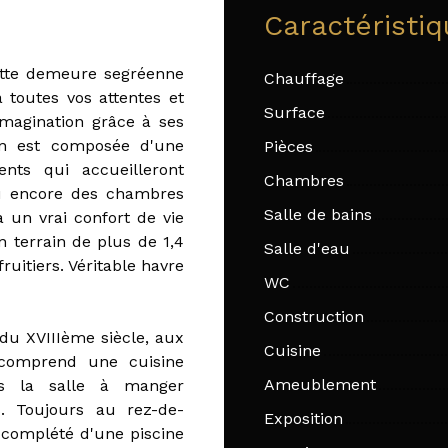
Caractéristi
tte demeure segréenne
Chauffage
toutes vos attentes et
Surface
imagination grâce à ses
on est composée d'une
Pièces
ents qui accueilleront
Chambres
 ou encore des chambres
Salle de bains
a un vrai confort de vie
 terrain de plus de 1,4
Salle d'eau
uitiers. Véritable havre
WC
Construction
du XVIIIème siècle, aux
Cuisine
 comprend une cuisine
Ameublement
ns la salle à manger
s. Toujours au rez-de-
Exposition
e complété d'une piscine