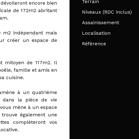
Terrain
 dévoileront encore bien
picale de 172m2 abritant
Niveaux (RDC inclus)
mam.
Assainissement
40 m2 indépendant mais
Localisation
our créer un espace de
Référence
nt mitoyen de 117m2. Il
oêle, famille et amis en
a cuisine.
e amène à un quatrième
 dans la pièce de vie
r vous mène à un espace
 y trouve également une
ttes complèteront vos
ocative.