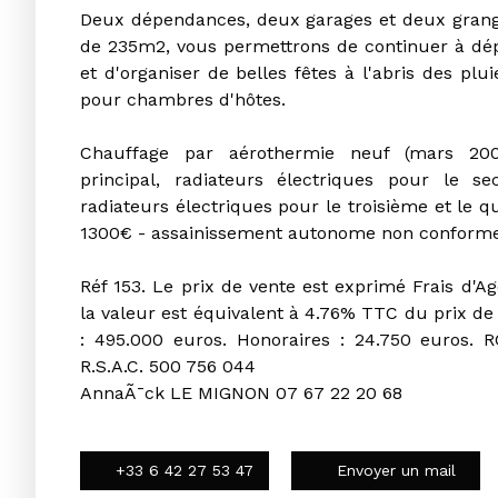
Deux dépendances, deux garages et deux grang
de 235m2, vous permettrons de continuer à dép
et d'organiser de belles fêtes à l'abris des plui
pour chambres d'hôtes.
Chauffage par aérothermie neuf (mars 20
principal, radiateurs électriques pour le s
radiateurs électriques pour le troisième et le q
1300€ - assainissement autonome non conforme
Réf 153. Le prix de vente est exprimé Frais d'Age
la valeur est équivalent à 4.76% TTC du prix de
: 495.000 euros. Honoraires : 24.750 euros. 
R.S.A.C. 500 756 044
AnnaÃ¯ck LE MIGNON 07 67 22 20 68
+33 6 42 27 53 47
Envoyer un mail