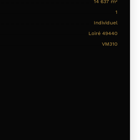
14 637
m²
1
Individuel
Loiré 49440
VM310