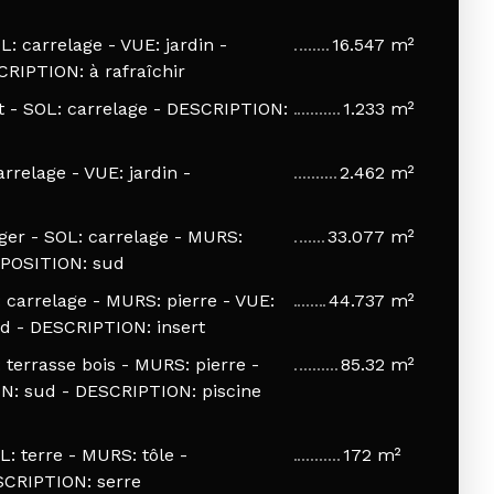
: carrelage - VUE: jardin -
16.547 m²
RIPTION: à rafraîchir
- SOL: carrelage - DESCRIPTION:
1.233 m²
relage - VUE: jardin -
2.462 m²
er - SOL: carrelage - MURS:
33.077 m²
EXPOSITION: sud
 carrelage - MURS: pierre - VUE:
44.737 m²
ud - DESCRIPTION: insert
terrasse bois - MURS: pierre -
85.32 m²
ON: sud - DESCRIPTION: piscine
: terre - MURS: tôle -
172 m²
SCRIPTION: serre