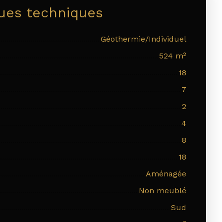
ques techniques
Géothermie/Individuel
524
m²
18
7
2
4
8
18
Aménagée
Non meublé
Sud