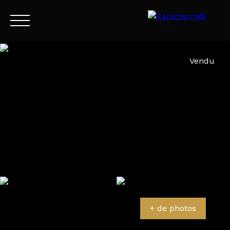
Menu
Vendu
FR
Estimation
+ de photos