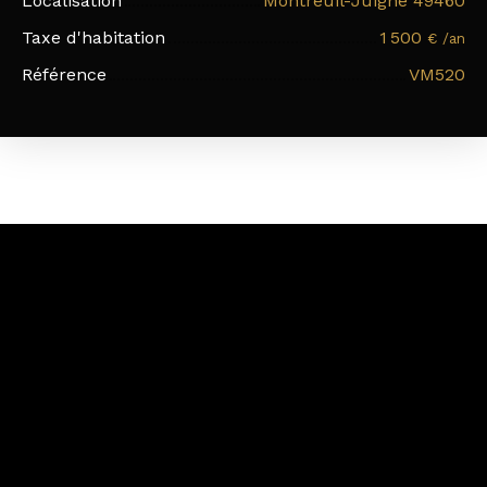
Localisation
Montreuil-Juigné 49460
Taxe d'habitation
1 500
€ /an
Référence
VM520
+