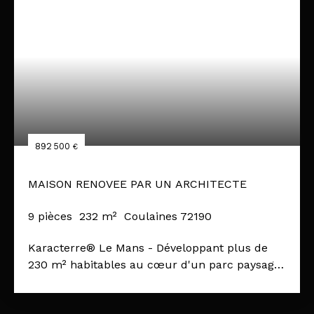
892 500
€
MAISON RENOVEE PAR UN ARCHITECTE
9
pièces
232
m²
Coulaines 72190
Karacterre® Le Mans - Développant plus de
230 m² habitables au cœur d'un parc paysager
d'environ 4 500 m², cette propriété des années
1970 bénéficie d'une transformation complète