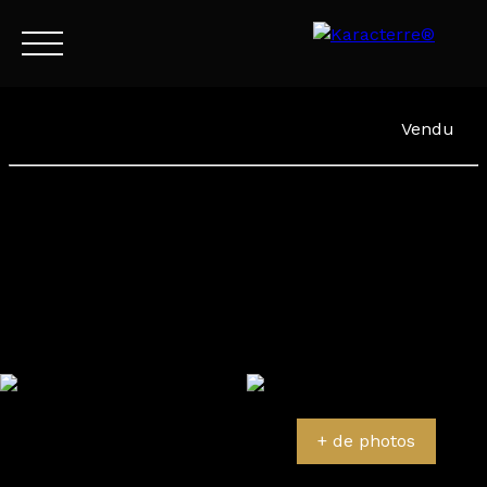
Menu
Vendu
FR
Estimation
+ de photos