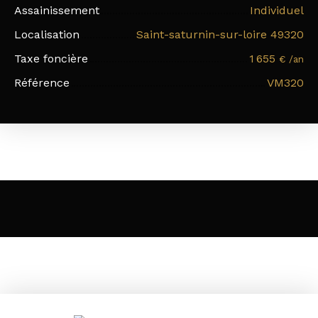
Assainissement
Individuel
Localisation
Saint-saturnin-sur-loire 49320
Taxe foncière
1 655
€ /an
Référence
VM320