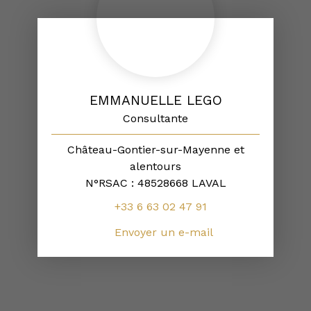
EMMANUELLE LEGO
Consultante
Château-Gontier-sur-Mayenne et
alentours
N°RSAC : 48528668 LAVAL
+33 6 63 02 47 91
Envoyer un e-mail