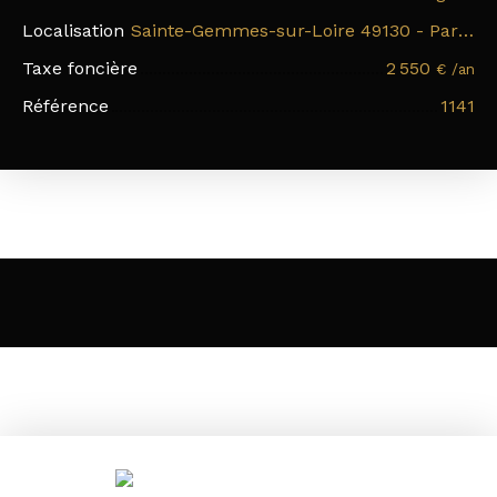
Localisation
Sainte-Gemmes-sur-Loire 49130 - Parc du Hutreau
Taxe foncière
2 550
€ /an
Référence
1141