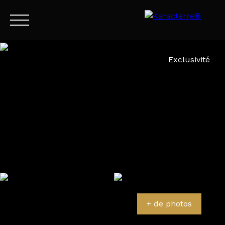
Menu
Exclusivité
FR
Estimation
+ de photos