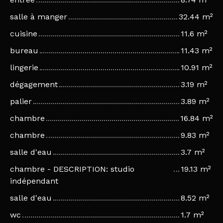
salle à manger
32.44 m²
cuisine
11.6 m²
bureau
11.43 m²
lingerie
10.91 m²
dégagement
3.19 m²
palier
3.89 m²
chambre
16.84 m²
chambre
9.83 m²
salle d'eau
3.7 m²
chambre - DESCRIPTION: studio
19.13 m²
indépendant
salle d'eau
8.52 m²
wc
1.7 m²