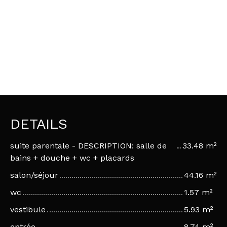
DETAILS
suite parentale - DESCRIPTION: salle de
33.48 m²
bains + douche + wc + placards
salon/séjour
44.16 m²
wc
1.57 m²
vestibule
5.93 m²
entrée
8.74 m²