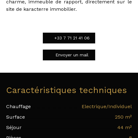
charme, immeuble de rapport, directement sur le
site de karacterre immobilier.
+33 7 71 21 41 06
Envoyer un mail
Caractéristiques techniques
Chauffage
Electrique/Individuel
Surface
250
m²
Séjour
44
m²
Pièces
8