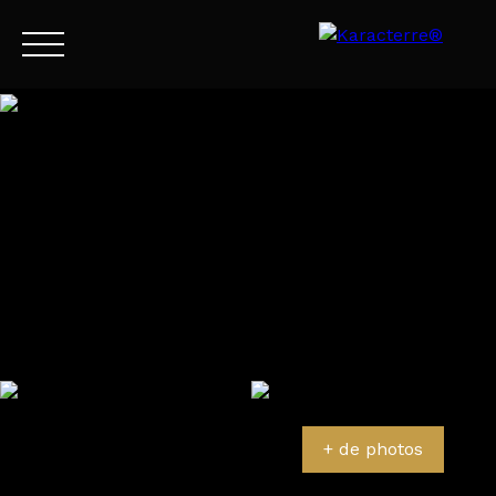
Menu
FR
Estimation
+ de photos