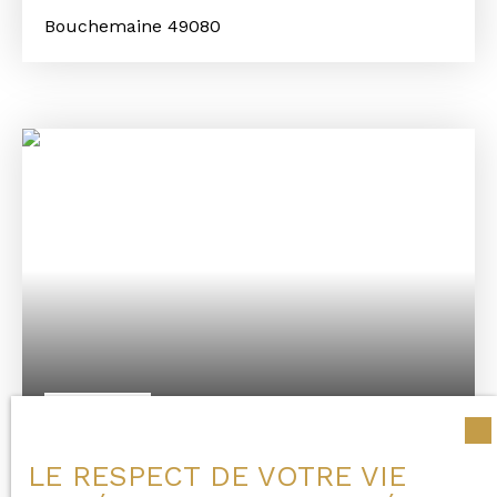
SOIGNÉES
Bouchemaine 49080
600 000
€
PROPRIÉTÉ DE CHARME SUR LES BORDS
LE RESPECT DE VOTRE VIE
DE LOIRE