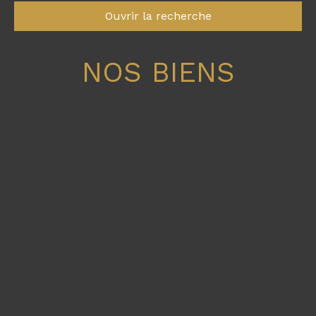
Ouvrir la recherche
NOS BIENS
Type d'offre
Vente
Type de bien
Maison
Localisation
Bouchemaine (49080)
Budget max (€)
Surface min (m²)