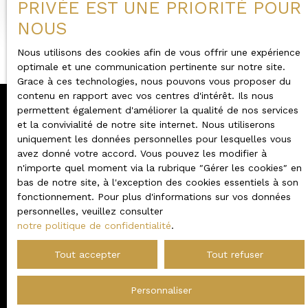
PRIVÉE EST UNE PRIORITÉ POUR
Bouchemaine 49080
NOUS
Nous utilisons des cookies afin de vous offrir une expérience
optimale et une communication pertinente sur notre site.
Grace à ces technologies, nous pouvons vous proposer du
contenu en rapport avec vos centres d'intérêt. Ils nous
permettent également d'améliorer la qualité de nos services
et la convivialité de notre site internet. Nous utiliserons
uniquement les données personnelles pour lesquelles vous
Vous ne trouvez pas
avez donné votre accord. Vous pouvez les modifier à
n'importe quel moment via la rubrique ″Gérer les cookies″ en
la propriété de vos rêves
bas de notre site, à l'exception des cookies essentiels à son
fonctionnement. Pour plus d'informations sur vos données
?
personnelles, veuillez consulter
notre politique de confidentialité
.
L
’agence
Karacterre®
met à votre disposition cette
Tout accepter
Tout refuser
« Alerte email » afin de recevoir les annonces qui
pourraient correspondre à votre recherche
immobilière.
Personnaliser