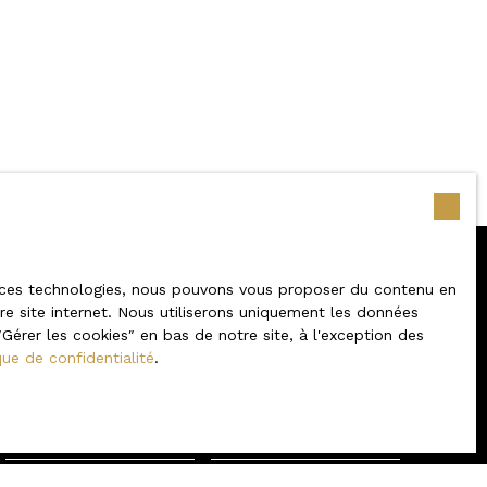
 à ces technologies, nous pouvons vous proposer du contenu en
tre site internet. Nous utiliserons uniquement les données
 aucun bien
érer les cookies″ en bas de notre site, à l'exception des
que de confidentialité
.
votre recherche !
Nom
Email
Type de bien
Localisation