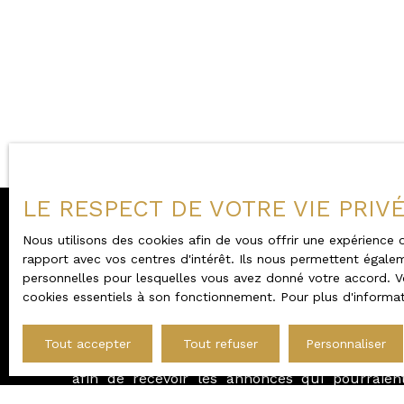
LE RESPECT DE VOTRE VIE PRIV
Nous utilisons des cookies afin de vous offrir une expérienc
rapport avec vos centres d'intérêt. Ils nous permettent égalem
Vous ne trouve
personnelles pour lesquelles vous avez donné votre accord. Vo
cookies essentiels à son fonctionnement. Pour plus d'informat
la propriété de vos
Tout accepter
Tout refuser
Personnaliser
L
’agence
Karacterre®
met à votre disposition
afin de recevoir les annonces qui pourraien
recherche immobilière.