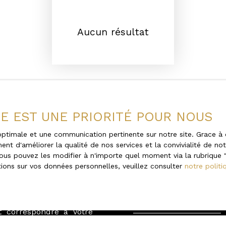
Aucun résultat
ÉE EST UNE PRIORITÉ POUR NOUS
e optimale et une communication pertinente sur notre site. Grace
ent d'améliorer la qualité de nos services et la convivialité de no
z pas
Ne manquez plus
us pouvez les modifier à n'importe quel moment via la rubrique ″G
ions sur vos données personnelles, veuillez consulter
notre politi
 rêves ?
correspondant à 
 cette « Alerte email »
Prénom
t correspondre à votre
Type d'offre