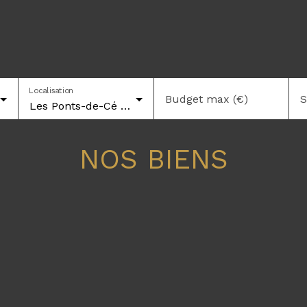
Localisation
Budget max (€)
S
Les Ponts-de-Cé (49130)
NOS BIENS