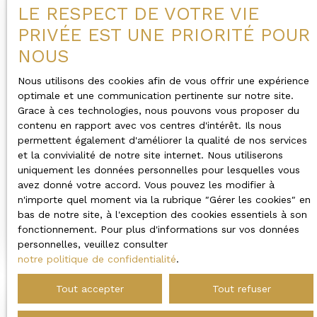
LE RESPECT DE VOTRE VIE
PRIVÉE EST UNE PRIORITÉ POUR
NOUS
Nous utilisons des cookies afin de vous offrir une expérience
optimale et une communication pertinente sur notre site.
Grace à ces technologies, nous pouvons vous proposer du
contenu en rapport avec vos centres d'intérêt. Ils nous
permettent également d'améliorer la qualité de nos services
et la convivialité de notre site internet. Nous utiliserons
760 416
uniquement les données personnelles pour lesquelles vous
€
avez donné votre accord. Vous pouvez les modifier à
n'importe quel moment via la rubrique ″Gérer les cookies″ en
BELLE MAISON EN PIERRE AVEC GRANGE
bas de notre site, à l'exception des cookies essentiels à son
ET STUDIO
fonctionnement. Pour plus d'informations sur vos données
230
m²
Saint-Pavace 72190
personnelles, veuillez consulter
notre politique de confidentialité
.
Tout accepter
Tout refuser