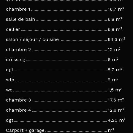
chambre 1
16,7 m²
salle de bain
6,8 m²
cellier
6,8 m²
salon / séjour / cuisine
64,3 m²
chambre 2
12 m²
dressing
6 m²
dgt
8,7 m²
sdb
9 m²
wc
1,5 m²
chambre 3
17,6 m²
chambre 4
12,8 m²
dgt
4,20 m²
Carport + garage
m²