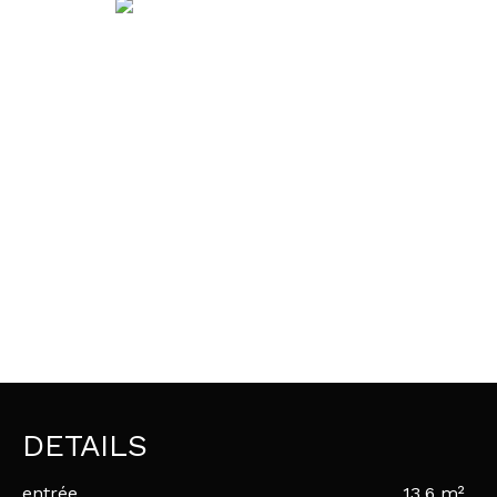
DETAILS
entrée
13,6 m²