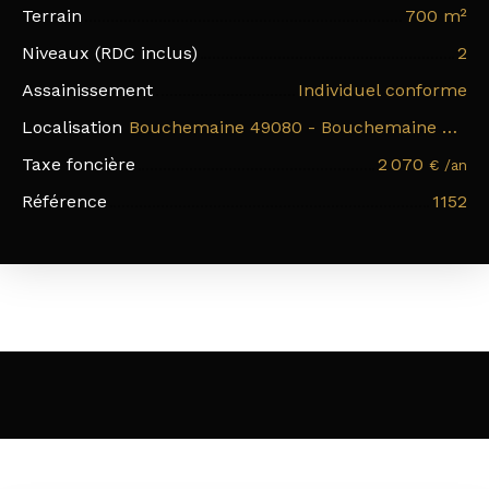
Terrain
700
m²
Niveaux (RDC inclus)
2
Assainissement
Individuel conforme
Localisation
Bouchemaine 49080 - Bouchemaine Bourg
Taxe foncière
2 070
€ /an
Référence
1152