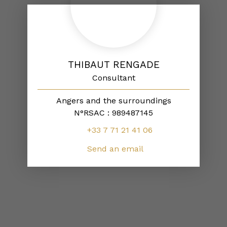
THIBAUT RENGADE
Consultant
Angers and the surroundings
N°RSAC : 989487145
+33 7 71 21 41 06
Send an email