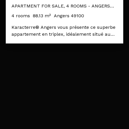
APARTMENT FOR SALE, 4 ROOMS - ANGERS
49100
4
rooms
88.13
m²
Angers 49100
Karacterre® Angers vous présente ce superbe
appartement en triplex, idéalement situé au
cœur du centre-ville d’Angers. Entièrement
rénové avec goût, ce bien séduit dès les
premiers instants par son esthétique soignée,
la qualité de ses prestations et l’atmosphère
particulièrement agréable qui s’en dégage. Il
prend place au sein d’une copropriété discrète
et plaisante. Dès l’entrée, l’appartement dévoile
un premier espace de vie convivial, composé
d’une cuisine ouverte et d’un salon. Grâce à
son exposition traversante, la lumière naturelle
accompagne harmonieusement les différents
espaces et constitue le véritable fil conducteur
de ce triplex. La rénovation, réalisée avec une