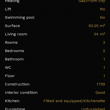
Heating
Gas/From city
Lift
No
Swimming pool
No
Surface
93.25
m²
Living room
34
m²
Rooms
3
Bedrooms
2
Bathroom
1
WC
1
Floor
1
Construction
1759
Interior condition
Good
Kitchen
Fitted and equipped/Kitchenette
Furnishing
Unfurnished