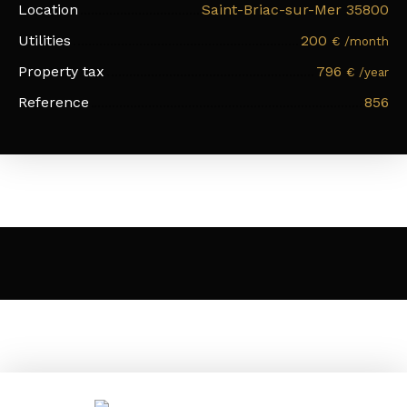
Location
Saint-Briac-sur-Mer 35800
Utilities
200
€ /month
Property tax
796
€ /year
Reference
856