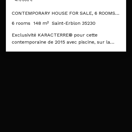
€
CONTEMPORARY HOUSE FOR SALE, 6 ROOMS -
SAINT-ERBLON 35230
6
rooms
148
m²
Saint-Erblon 35230
Exclusivité KARACTERRE® pour cette
contemporaine de 2015 avec piscine, sur la
charmante commune de Saint-Erblon, située à
moins de 10 min de Rennes ! Dans une petite
impasse discrète et qualitative, implantée sur
une parcelle de 560 m2, la maison propose
une surface confortable de 150 m2 au sol avec
des volumes généreux, tant pour la pièce de
vie d’environ 57 m2 incluant la cuisine
américaine, que pour les chambres : 15 m2
incluant une salle d’eau pour la chambre du
rez-de-chaussée et 13,5 m2 avec placards pour
les trois chambres de l’étage. Élément phare
de l’extérieur, la piscine est également